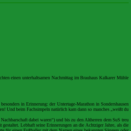
rachten einen unterhaltsamen Nachmittag im Brauhaus Kalkarer Mühle
 besonders in Erinnerung: der Untertage-Marathon in Sondershausen
ufen! Und beim Fachsimpeln natürlich kam dann so manches „weißt du
er Nachbarschaft dabei waren“) und bis zu den Altherren dem SuS treu
gestaltet. Lebhaft seine Erinnerungen an die Achtziger Jahre, als die
Karte für einen Fußballer mit dem Namen eines bekannten Sängers oder