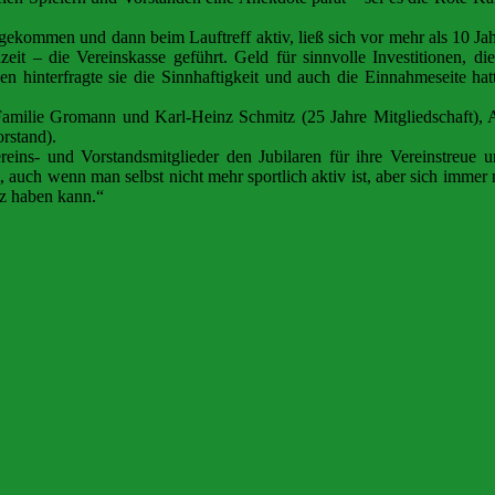
n gekommen und dann beim Lauftreff aktiv, ließ sich vor mehr als 10 Jah
eit – die Vereinskasse geführt. Geld für sinnvolle Investitionen, di
ben hinterfragte sie die Sinnhaftigkeit und auch die Einnahmeseite h
amilie Gromann und Karl-Heinz Schmitz (25 Jahre Mitgliedschaft), A
rstand).
ereins- und Vorstandsmitglieder den Jubilaren für ihre Vereinstreue 
t, auch wenn man selbst nicht mehr sportlich aktiv ist, aber sich immer
z haben kann.“