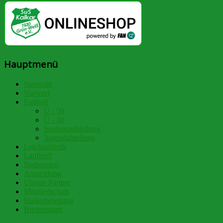
Hauptmenü
Startseite
Vorwort
Fußball
Ü - 50
Ü - 30
Seniorenabteilung
Jugendabteilung
Leichtathletik
Lauftreff
Badminton
Anmeldung
Unsere Partner
Mitgliedschaft
Hallenbelegung
Breitensport