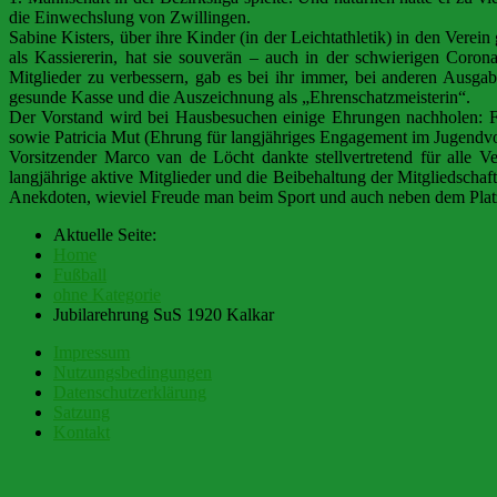
die Einwechslung von Zwillingen.
Sabine Kisters, über ihre Kinder (in der Leichtathletik) in den Verei
als Kassiererin, hat sie souverän – auch in der schwierigen Coronaz
Mitglieder zu verbessern, gab es bei ihr immer, bei anderen Ausga
gesunde Kasse und die Auszeichnung als „Ehrenschatzmeisterin“.
Der Vorstand wird bei Hausbesuchen einige Ehrungen nachholen: F
sowie Patricia Mut (Ehrung für langjähriges Engagement im Jugendvo
Vorsitzender Marco van de Löcht dankte stellvertretend für alle V
langjährige aktive Mitglieder und die Beibehaltung der Mitgliedschaf
Anekdoten, wieviel Freude man beim Sport und auch neben dem Plat
Aktuelle Seite:
Home
Fußball
ohne Kategorie
Jubilarehrung SuS 1920 Kalkar
Impressum
Nutzungsbedingungen
Datenschutzerklärung
Satzung
Kontakt