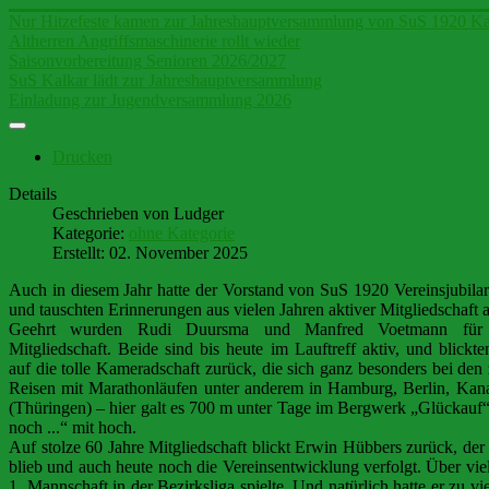
Nur Hitzefeste kamen zur Jahreshauptversammlung von SuS 1920 Ka
Altherren Angriffsmaschinerie rollt wieder
Saisonvorbereitung Senioren 2026/2027
SuS Kalkar lädt zur Jahreshauptversammlung
Einladung zur Jugendversammlung 2026
Drucken
Details
Geschrieben von
Ludger
Kategorie:
ohne Kategorie
Erstellt: 02. November 2025
Auch in diesem Jahr hatte der Vorstand von SuS 1920 Vereinsjubila
und tauschten Erinnerungen aus vielen Jahren aktiver Mitgliedschaft a
Geehrt wurden Rudi Duursma und Manfred Voetmann für 2
Mitgliedschaft. Beide sind bis heute im Lauftreff aktiv, und blickt
auf die tolle Kameradschaft zurück, die sich ganz besonders bei den
Reisen mit Marathonläufen unter anderem in Hamburg, Berlin, Kana
(Thüringen) – hier galt es 700 m unter Tage im Bergwerk „Glückauf
noch ...“ mit hoch.
Auf stolze 60 Jahre Mitgliedschaft blickt Erwin Hübbers zurück, der
blieb und auch heute noch die Vereinsentwicklung verfolgt. Über viel
1. Mannschaft in der Bezirksliga spielte. Und natürlich hatte er zu