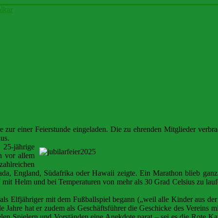
lkar
re zur einer Feierstunde eingeladen. Die zu ehrenden Mitglieder verb
us.
5-jährige
en vor allem
 zahlreichen
da, England, Südafrika oder Hawaii zeigte. Ein Marathon blieb ganz
“ mit Helm und bei Temperaturen von mehr als 30 Grad Celsius zu la
 als Elfjähriger mit dem Fußballspiel begann („weil alle Kinder aus d
e Jahre hat er zudem als Geschäftsführer die Geschicke des Vereins mit 
 vielen Spielern und Vorständen eine Anekdote parat – sei es die Rote 