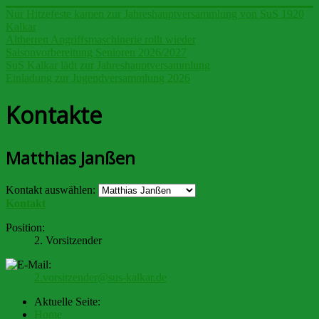
Nur Hitzefeste kamen zur Jahreshauptversammlung von SuS 1920
Kalkar
Altherren Angriffsmaschinerie rollt wieder
Saisonvorbereitung Senioren 2026/2027
SuS Kalkar lädt zur Jahreshauptversammlung
Einladung zur Jugendversammlung 2026
Kontakte
Matthias Janßen
Kontakt auswählen:
Kontakt
Position:
2. Vorsitzender
2.vorsitzender@sus-kalkar.de
Aktuelle Seite:
Home