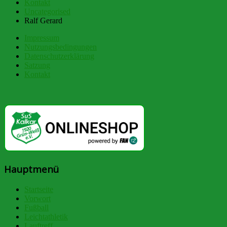
Kontakt
Uncategorised
Ralf Gerard
Impressum
Nutzungsbedingungen
Datenschutzerklärung
Satzung
Kontakt
Hauptmenü
Startseite
Vorwort
Fußball
Leichtathletik
Lauftreff