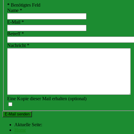
*
Benötigtes Feld
Name
*
E-Mail
*
Betreff
*
Nachricht
*
Eine Kopie dieser Mail erhalten
(optional)
E-Mail senden
Aktuelle Seite:
Home