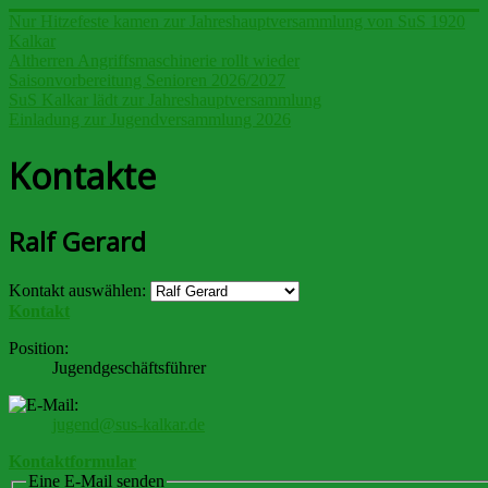
Nur Hitzefeste kamen zur Jahreshauptversammlung von SuS 1920
Kalkar
Altherren Angriffsmaschinerie rollt wieder
Saisonvorbereitung Senioren 2026/2027
SuS Kalkar lädt zur Jahreshauptversammlung
Einladung zur Jugendversammlung 2026
Kontakte
Ralf Gerard
Kontakt auswählen:
Kontakt
Position:
Jugendgeschäftsführer
jugend@sus-kalkar.de
Kontaktformular
Eine E-Mail senden