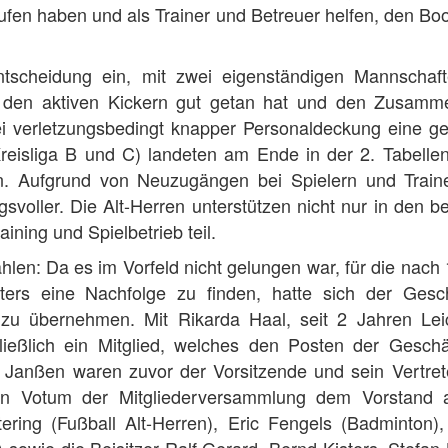
ufen haben und als Trainer und Betreuer helfen, den Bo
tscheidung ein, mit zwei eigenständigen Mannschaf
ie den aktiven Kickern gut getan hat und den Zusamm
ei verletzungsbedingt knapper Personaldeckung eine ge
Kreisliga B und C) landeten am Ende in der 2. Tabellen
en. Aufgrund von Neuzugängen bei Spielern und Traine
svoller. Die Alt-Herren unterstützen nicht nur in den b
ing und Spielbetrieb teil.
len: Da es im Vorfeld nicht gelungen war, für die nach 
ters eine Nachfolge zu finden, hatte sich der Gesch
zu übernehmen. Mit Rikarda Haal, seit 2 Jahren Leich
hließlich ein Mitglied, welches den Posten der Geschäf
Janßen waren zuvor der Vorsitzende und sein Vertret
n Votum der Mitgliederversammlung dem Vorstand a
ering (Fußball Alt-Herren), Eric Fengels (Badminton)
k) sowie die Beisitzer Ralf Gerard, Bernd Kisters, Stef