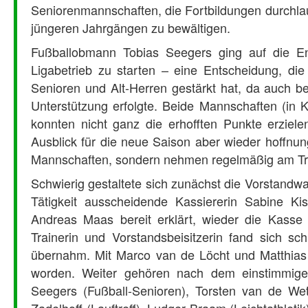
Seniorenmannschaften, die Fortbildungen durchla
jüngeren Jahrgängen zu bewältigen.
Fußballobmann Tobias Seegers ging auf die En
Ligabetrieb zu starten – eine Entscheidung, d
Senioren und Alt-Herren gestärkt hat, da auch b
Unterstützung erfolgte. Beide Mannschaften (in 
konnten nicht ganz die erhofften Punkte erziel
Ausblick für die neue Saison aber wieder hoffnung
Mannschaften, sondern nehmen regelmäßig am Train
Schwierig gestaltete sich zunächst die Vorstandwah
Tätigkeit ausscheidende Kassiererin Sabine Kis
Andreas Maas bereit erklärt, wieder die Kasse 
Trainerin und Vorstandsbeisitzerin fand sich sc
übernahm. Mit Marco van de Löcht und Matthias 
worden. Weiter gehören nach dem einstimmige
Seegers (Fußball-Senioren), Torsten van de Wet
Zadelhoff (Lauftreff), Ludger Braam (Leichtathleti