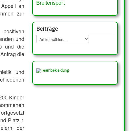
Breitensport
 Appell an
nahmen zur
Beiträge
positiven
Spenden und
eb und die
 Antrag die
hletik und
schiedenen
200 Kinder
nommenen
ortgesetzt
end Platz 1
ielern der