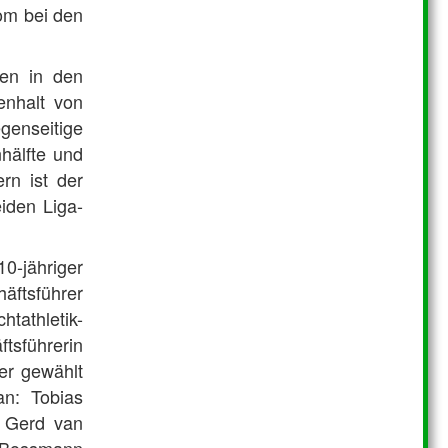
om bei den
ten in den
enhalt von
genseitige
hälfte und
rn ist der
eiden Liga-
10-jähriger
äftsführer
tathletik-
tsführerin
er gewählt
n: Tobias
, Gerd van
an Bossmann