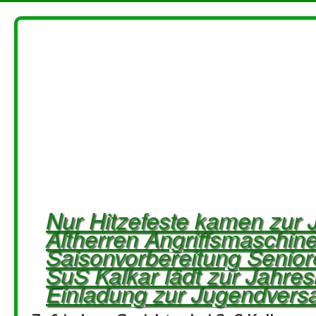
Nur Hitzefeste kamen zur
Altherren Angriffsmaschiner
Saisonvorbereitung Senio
SuS Kalkar lädt zur Jahr
Einladung zur Jugendver