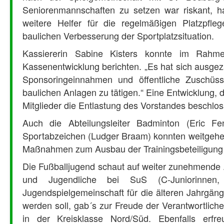
Seniorenmannschaften zu setzen war riskant, hat
weitere Helfer für die regelmäßigen Platzpfl
baulichen Verbesserung der Sportplatzsituation.
Kassiererin Sabine Kisters konnte im Rahmen
Kassenentwicklung berichten. „Es hat sich ausgeza
Sponsoringeinnahmen und öffentliche Zuschüss
baulichen Anlagen zu tätigen.“ Eine Entwicklung, 
Mitglieder die Entlastung des Vorstandes beschlo
Auch die Abteilungsleiter Badminton (Eric Fen
Sportabzeichen (Ludger Braam) konnten weitgehen
Maßnahmen zum Ausbau der Trainingsbeteiligung 
Die Fußballjugend schaut auf weiter zunehmende Z
und Jugendliche bei SuS (C-Juniorinne
Jugendspielgemeinschaft für die älteren Jahrgäng
werden soll, gab´s zur Freude der Verantwortlich
in der Kreisklasse Nord/Süd. Ebenfalls erfre