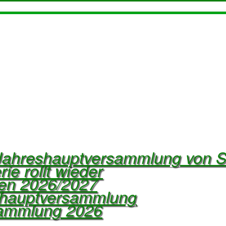
 Jahreshauptversammlung von 
ie rollt wieder
ren 2026/2027
eshauptversammlung
sammlung 2026